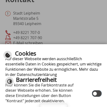
Stadt Leipheim
Marktstraße 5
89340 Leipheim
+49 8221 707-0
+49 8221 707-90
E-Mail schreiben
Cookies
Schnell gefunden
Auf dieser Webseite werden ausschließlich
essentielle Daten in Cookies gespeichert, um wichtige
Funktionen der Website zu ermöglichen. Mehr dazu
Ansprechpartner
Öffnungszeiten
in der Datenschutzerklärung
Barrierefreiheit
Kinderfest
Freizeit
Hier können Sie die Farbkontraste auf
Kinderbetreuung
Stadtführungen
dieser Webseite erhöhen. Sie können
Museum
Vereine
diese Einstellungen über den Button
"Kontrast" jederzeit deaktivieren.