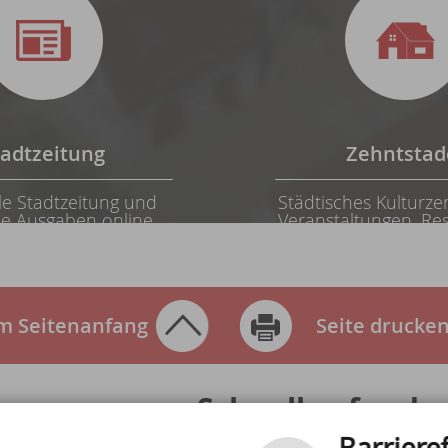
tadtzeitung
Zehntstad
le Stadtzeitung und
Städtisches Kulturze
e Ausgaben online
Veranstaltungen, Res
esen.
Tagungen & mehr
m Seitenanfang
Seite drucke
Schnell gefunde
Barrieref