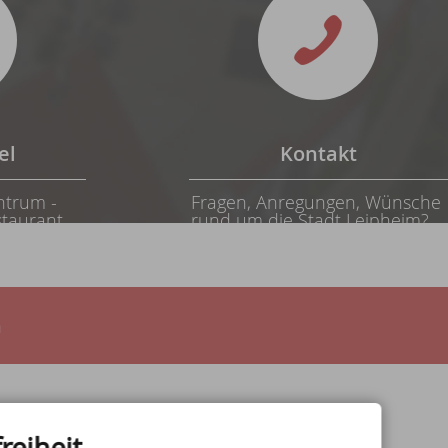
el
Kontakt
ntrum -
Fragen, Anregungen, Wünsche
taurant,
rund um die Stadt Leipheim?
Schreiben Sie uns!
n
n
reiheit