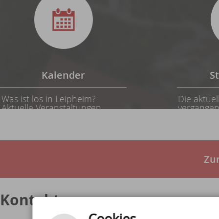
Kalender
S
Was ist los in Leipheim?
Die aktuel
Aktuelle Veranstaltungen
vergangen
finden Sie hier.
zum Nachl
Zu
Kontakt
Cookies