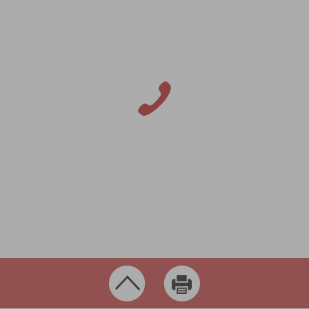
Tagungen & mehr
Kontakt
Fragen, Anregungen, Wünsche
rund um die Stadt Leipheim?
Schreiben Sie uns!