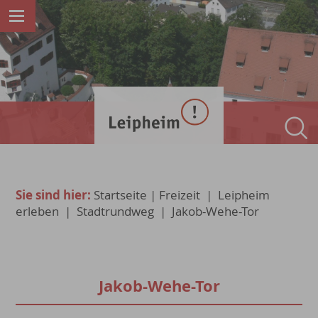
Sie sind hier:
Startseite
|
Freizeit
|
Leipheim
erleben
|
Stadtrundweg
|
Jakob-Wehe-Tor
Jakob-Wehe-Tor